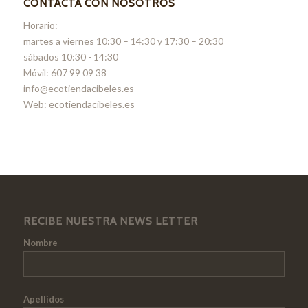
CONTACTA CON NOSOTROS
Horario:
martes a viernes 10:30 – 14:30 y 17:30 – 20:30
sábados 10:30 - 14:30
Móvil: 607 99 09 38
info@ecotiendacibeles.es
Web: ecotiendacibeles.es
RECIBE NUESTRA NEWS LETTER
Nombre
Apellidos