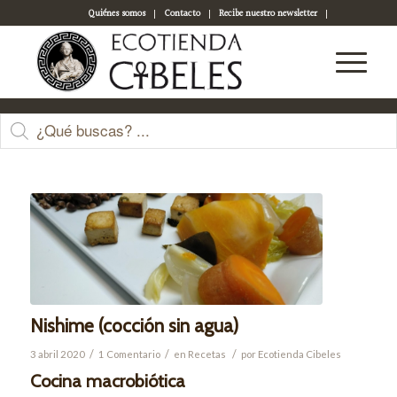
Quiénes somos
Contacto
Recibe nuestro newsletter
Acceso a tu cuenta
Últimas entradas
dice:
Nishime (cocción sin agua)
/
/
/
3 abril 2020
1 Comentario
en
Recetas
por
Ecotienda Cibeles
Cocina macrobiótica