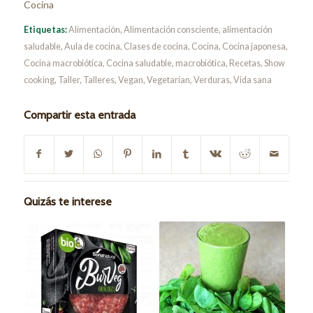
Cocina
Etiquetas:
Alimentación
,
Alimentación consciente
,
alimentación
saludable
,
Aula de cocina
,
Clases de cocina
,
Cocina
,
Cocina japonesa
,
Cocina macrobiótica
,
Cocina saludable
,
macrobiótica
,
Recetas
,
Show
cooking
,
Taller
,
Talleres
,
Vegan
,
Vegetarian
,
Verduras
,
Vida sana
Compartir esta entrada
Quizás te interese