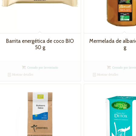
Barrita energética de coco BIO
Mermelada de albar
50 g
g
Cerrado por inventario
Cerrado por inven
Mostrar detalles
Mostrar detalles