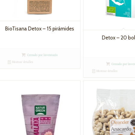
BioTisana Detox – 15 pirámides
Detox – 20 bol
Cerrado por inventario
Mostrar detalles
Cerrado por inven
Mostrar detalles