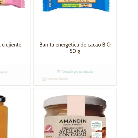
 crujiente
Barrita energética de cacao BIO
50 g
tario
Cerrado por inventario
Mostrar detalles