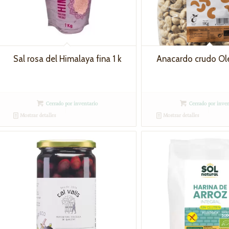
Sal rosa del Himalaya fina 1 k
Anacardo crudo Ole
Cerrado por inventario
Cerrado por inven
Mostrar detalles
Mostrar detalles