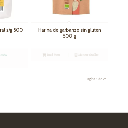
ral s/g 500
Harina de garbanzo sin gluten
500 g
Read More
Mostrar detalles
tario
Página 1 de 25