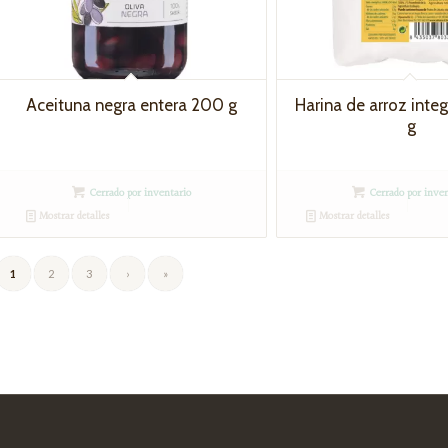
Aceituna negra entera 200 g
Harina de arroz integ
g
Cerrado por inventario
Cerrado por inven
Mostrar detalles
Mostrar detalles
1
2
3
›
»