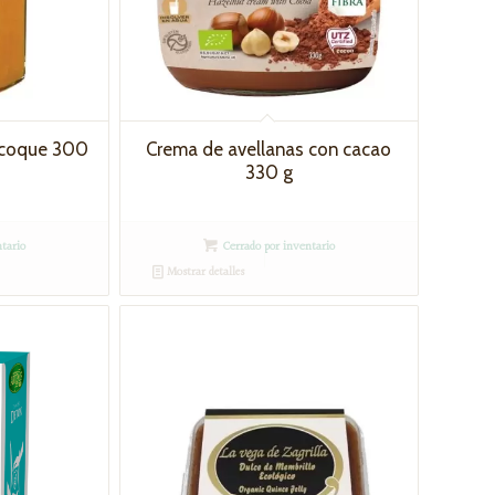
icoque 300
Crema de avellanas con cacao
330 g
tario
Cerrado por inventario
Mostrar detalles