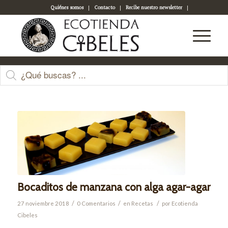
Quiénes somos
Contacto
Recibe nuestro newsletter
Acceso a tu cuenta
Últimas entradas
Bocaditos de manzana con alga agar-agar
/
/
/
27 noviembre 2018
0 Comentarios
en
Recetas
por
Ecotienda
Cibeles