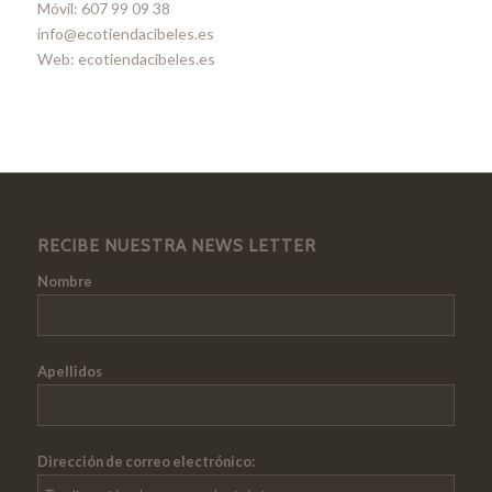
Móvil: 607 99 09 38
info@ecotiendacibeles.es
Web: ecotiendacibeles.es
RECIBE NUESTRA NEWS LETTER
Nombre
Apellidos
Dirección de correo electrónico: