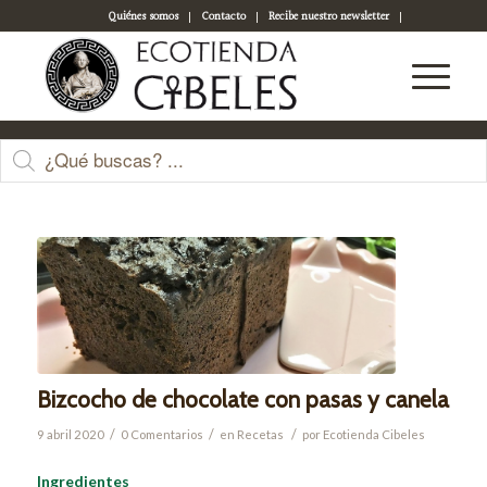
Quiénes somos
Contacto
Recibe nuestro newsletter
Acceso a tu cuenta
Últimas entradas
Bizcocho de chocolate con pasas y canela
/
/
/
9 abril 2020
0 Comentarios
en
Recetas
por
Ecotienda Cibeles
Ingredientes