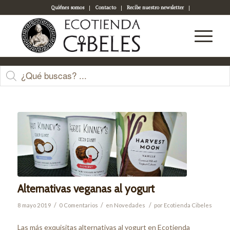
Quiénes somos
Contacto
Recibe nuestro newsletter
Acceso a tu cuenta
Últimas entradas
Alternativas veganas al yogurt
/
/
/
8 mayo 2019
0 Comentarios
en
Novedades
por
Ecotienda Cibeles
Las más exquisitas alternativas al yogurt en Ecotienda