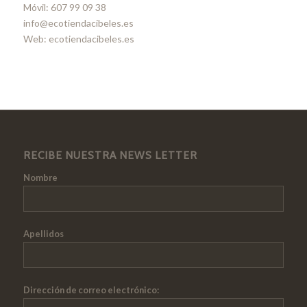
Móvil: 607 99 09 38
info@ecotiendacibeles.es
Web: ecotiendacibeles.es
RECIBE NUESTRA NEWS LETTER
Nombre
Apellidos
Dirección de correo electrónico: