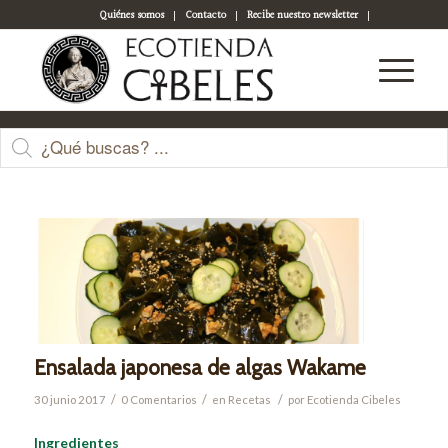
Quiénes somos
Contacto
Recibe nuestro newsletter
Acceso a tu cuenta
Últimas entradas
Ensalada japonesa de algas Wakame
/
/
/
30 junio 2017
0 Comentarios
en
Recetas
por
Ecotienda Cibeles
Ingredientes