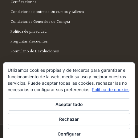
Certificaciones
Condiciones contratación cursos y talleres
Condiciones Generales de Compra
Política de privacidad
Preguntas Frecuentes
Formulario de Devoluciones
Utilizamos cookies propias y de terceros para garantizar el
funcionamiento de la web, medir su uso y mejorar nuestros
servicios. Puede aceptar todas las cookies, rechazar las no
SÍGUENOS EN FACEBOOK
necesarias o configurar sus preferencias.
Política de cookies
Aceptar todo
Rechazar
© Copyright - Ecotienda Cibeles
Configurar