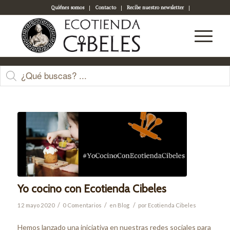
Quiénes somos
Contacto
Recibe nuestro newsletter
Acceso a tu cuenta
Últimas entradas
Yo cocino con Ecotienda Cibeles
/
/
/
12 mayo 2020
0 Comentarios
en
Blog
por
Ecotienda Cibeles
Hemos lanzado una iniciativa en nuestras redes sociales para