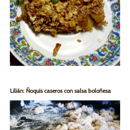
Lilián: Ñoquis caseros con salsa boloñesa