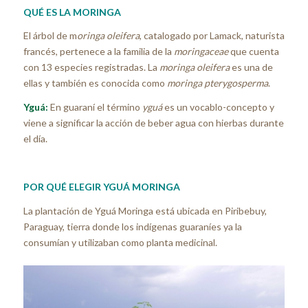
QUÉ ES LA MORINGA
El árbol de m
oringa oleifera
, catalogado por Lamack, naturista
francés, pertenece a la familia de la
moringaceae
que cuenta
con 13 especies registradas. La
moringa oleifera
es una de
ellas y también es conocida como
moringa pterygosperma
.
Yguá:
En guaraní el término
yguá
es un vocablo-concepto y
viene a significar la acción de beber agua con hierbas durante
el día.
POR QUÉ ELEGIR YGUÁ MORINGA
La plantación de Yguá Moringa está ubicada en Piribebuy,
Paraguay, tierra donde los indígenas guaraníes ya la
consumían y utilizaban como planta medicinal.