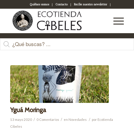
Quiénes somos
Contacto
Recibe nuestro newsletter
Acceso a tu cuenta
Últimas entradas
Yguá Moringa
/
/
/
13 mayo 2020
0 Comentarios
en
Novedades
por
Ecotienda
Cibeles