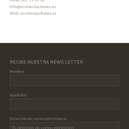
info@ecotiendacibeles.es
Web: ecotiendacibeles.es
RECIBE NUESTRA NEWS LETTER
Nombre
Apellidos
Dirección de correo electrónico: