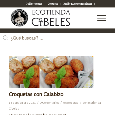
Quiénes somos
Contacto
Recibe nuestro newsletter
Acceso a tu cuenta
Últimas entradas
Croquetas con Calabizo
/
/
/
16 septiembre 2021
0 Comentarios
en
Recetas
por
Ecotienda
Cibeles