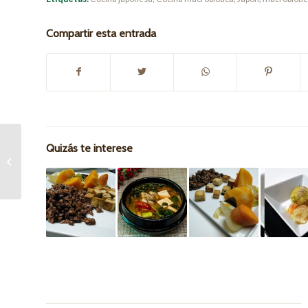
Compartir esta entrada
¿Quieres ganar una
Quizás te interese
fabulosa cesta de
productos bio?