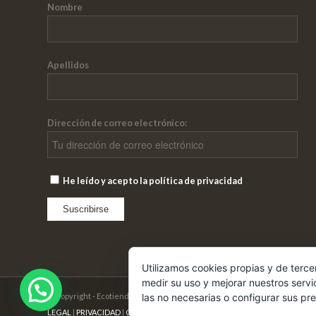
Nombre
Apellidos
Dirección de correo electrónico:
He leído y acepto la política de privacidad
Utilizamos cookies propias y de terce
medir su uso y mejorar nuestros servi
© Copyright - Ecotienda Cibeles
las no necesarias o configurar sus pr
LEGAL
|
PRIVACIDAD
|
COOKIES