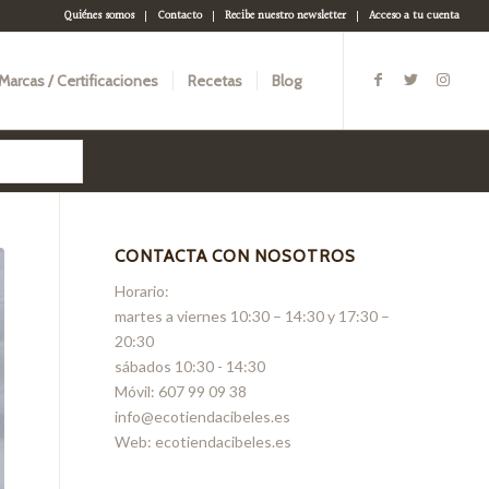
Quiénes somos
Contacto
Recibe nuestro newsletter
Acceso a tu cuenta
Marcas / Certificaciones
Recetas
Blog
CONTACTA CON NOSOTROS
Horario:
martes a viernes 10:30 – 14:30 y 17:30 –
20:30
sábados 10:30 - 14:30
Móvil: 607 99 09 38
info@ecotiendacibeles.es
Web: ecotiendacibeles.es