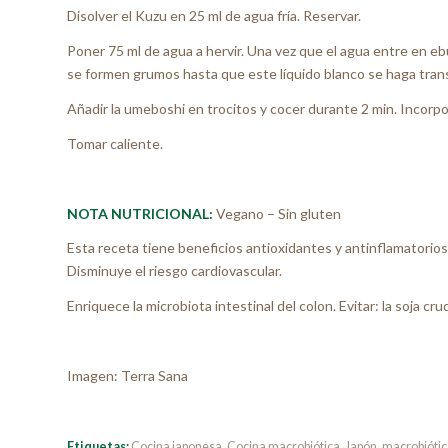
Disolver el Kuzu en 25 ml de agua fría. Reservar.
Poner 75 ml de agua a hervir. Una vez que el agua entre en ebu
se formen grumos hasta que este líquido blanco se haga trans
Añadir la umeboshi en trocitos y cocer durante 2 min. Incorpora
Tomar caliente.
NOTA NUTRICIONAL:
Vegano – Sin gluten
Esta receta tiene beneficios antioxidantes y antinflamatorios.
Disminuye el riesgo cardiovascular.
Enriquece la microbiota intestinal del colon. Evitar: la soja c
Imagen: Terra Sana
Etiquetas:
Cocina japonesa
,
Cocina macrobiótica
,
Japón
,
macrobiótic