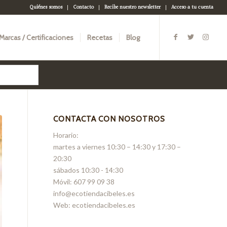
Quiénes somos
Contacto
Recibe nuestro newsletter
Acceso a tu cuenta
Marcas / Certificaciones
Recetas
Blog
CONTACTA CON NOSOTROS
Horario:
martes a viernes 10:30 – 14:30 y 17:30 –
20:30
sábados 10:30 - 14:30
Móvil: 607 99 09 38
info@ecotiendacibeles.es
Web: ecotiendacibeles.es