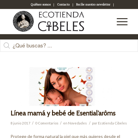
Quiénes somos
Contacto
Recibe nuestro newsletter
Acceso a tu cuenta
Últimas entradas
Línea mamá y bebé de Esential’arôms
/
/
/
8 junio 2017
0 Comentarios
en
Novedades
por
Ecotienda Cibeles
Protege de forma natural la piel que más quieres desde el