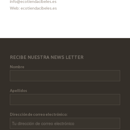
info@ecotiendacibeles.es
Web: ecotiendacibeles.es
RECIBE NUESTRA NEWS LETTER
Nombre
Apellidos
Dirección de correo electrónico: