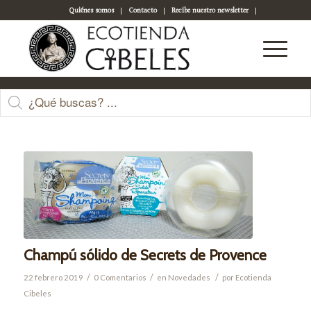
Quiénes somos
Contacto
Recibe nuestro newsletter
Acceso a tu cuenta
Últimas entradas
Champú sólido de Secrets de Provence
/
/
/
22 febrero 2019
0 Comentarios
en
Novedades
por
Ecotienda
Cibeles