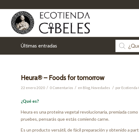
Últimas entradas
Heura® – Foods for tomorrow
/
/
/
22 enero 2020
0 Comentarios
en
Blog
,
Novedades
por
Ecotienda 
¿Qué es?
Heura es una proteína vegetal revolucionaria, premiada como
pruebes, pensarás que estás comiendo carne.
Es un producto versátil, de fácil preparación y obtenido a parti