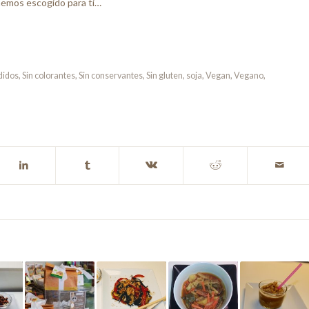
hemos escogido para ti…
didos
,
Sin colorantes
,
Sin conservantes
,
Sin gluten
,
soja
,
Vegan
,
Vegano
,