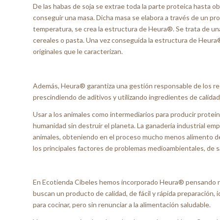
De las habas de soja se extrae toda la parte proteica hasta 
conseguir una masa. Dicha masa se elabora a través de un pr
temperatura, se crea la estructura de Heura®. Se trata de una
cereales o pasta. Una vez conseguida la estructura de Heura
originales que le caracterizan.
Además, Heura® garantiza una gestión responsable de los re
prescindiendo de aditivos y utilizando ingredientes de calidad
Usar a los animales como intermediarios para producir proteín
humanidad sin destruir el planeta. La ganadería industrial emp
animales, obteniendo en el proceso mucho menos alimento del
los principales factores de problemas medioambientales, de sa
En Ecotienda Cibeles hemos incorporado Heura® pensando no
buscan un producto de calidad, de fácil y rápida preparación, 
para cocinar, pero sin renunciar a la alimentación saludable.