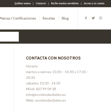
Quiénes somos
Contacto
Recibe nuestro newsletter
Acceso a tu cuenta
Marcas / Certificaciones
Recetas
Blog
CONTACTA CON NOSOTROS
Horario:
martes a viernes 10:30 – 14:30 y 17:30 –
20:30
sábados 10:30 - 14:30
Móvil: 607 99 09 38
info@ecotiendacibeles.es
Web: ecotiendacibeles.es