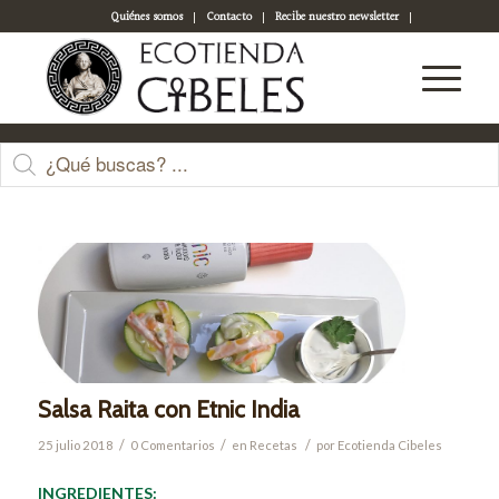
Quiénes somos
Contacto
Recibe nuestro newsletter
Acceso a tu cuenta
Últimas entradas
Salsa Raita con Etnic India
/
/
/
25 julio 2018
0 Comentarios
en
Recetas
por
Ecotienda Cibeles
INGREDIENTES: