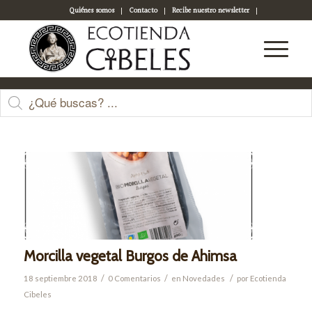
Quiénes somos
Contacto
Recibe nuestro newsletter
Acceso a tu cuenta
Últimas entradas
Morcilla vegetal Burgos de Ahimsa
/
/
/
18 septiembre 2018
0 Comentarios
en
Novedades
por
Ecotienda
Cibeles