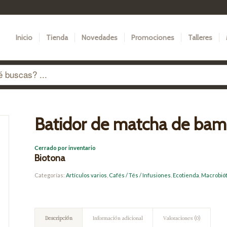
Inicio
Tienda
Novedades
Promociones
Talleres
Batidor de matcha de ba
Cerrado por inventario
Biotona
Categorías:
Artículos varios
,
Cafés / Tés / Infusiones
,
Ecotienda
,
Macrobiót
Descripción
Información adicional
Valoraciones (0)