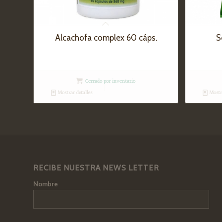
Alcachofa complex 60 cáps.
S
Cerrado por inventario
Mostrar detalles
Mostra
RECIBE NUESTRA NEWS LETTER
Nombre