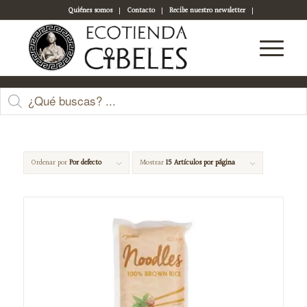
Quiénes somos
Contacto
Recibe nuestro newsletter
Acceso a tu cuenta
Terra Sana
Ordenar por
Por defecto
Mostrar
15 Artículos por página