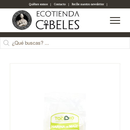
Quiénes somos
Contacto
Recibe nuestro newsletter
Acceso a tu cuenta
Tienda