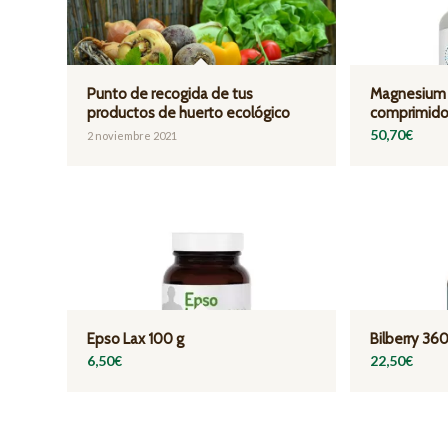
Punto de recogida de tus
Magnesium 
productos de huerto ecológico
comprimido
50,70
€
2 noviembre 2021
Epso Lax 100 g
Bilberry 36
6,50
€
22,50
€