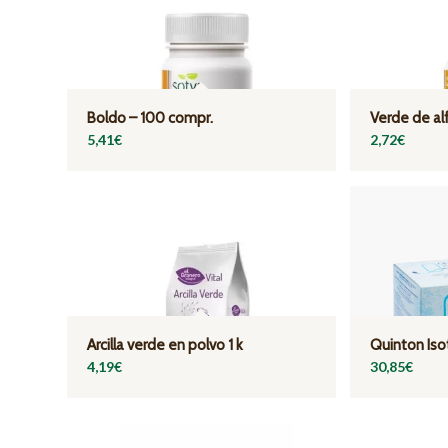
Boldo – 100 compr.
Verde de al
5,41
€
2,72
€
Arcilla verde en polvo 1 k
Quinton Iso
4,19
€
30,85
€