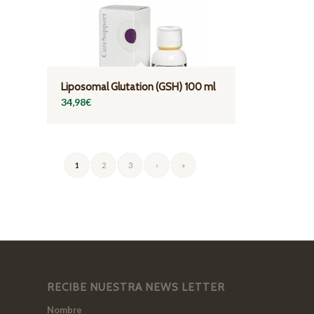
Liposomal Glutation (GSH) 100 ml
34,98
€
1
2
3
›
»
RECIBE NUESTRA NEWS LETTER
Nombre