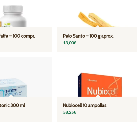
falfa – 100 compr.
Palo Santo – 100 g aprox.
13,00
€
tonic 300 ml
Nubiocell 10 ampollas
58,25
€