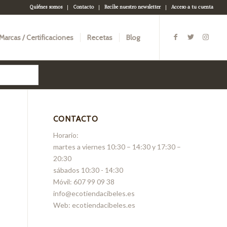
Quiénes somos
Contacto
Recibe nuestro newsletter
Acceso a tu cuenta
Marcas / Certificaciones
Recetas
Blog
CONTACTO
Horario:
martes a viernes 10:30 – 14:30 y 17:30 –
20:30
sábados 10:30 - 14:30
Móvil: 607 99 09 38
info@ecotiendacibeles.es
Web: ecotiendacibeles.es