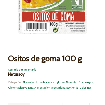
Ositos de goma 100 g
Cerrado por inventario
Natursoy
Categorías:
Alimentación certificada sin gluten
,
Alimentación ecológica
,
Alimentación vegana
,
Alimentación vegetariana
,
Ecotienda
,
Golosinas