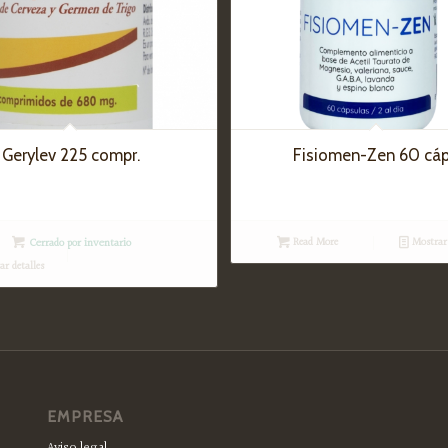
Gerylev 225 compr.
Fisiomen-Zen 60 cáp
Read More
Mostrar 
Cerrado por inventario
r detalles
EMPRESA
Aviso legal