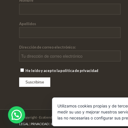
Nombre
Apellidos
Dirección de correo electrónico:
He leído y acepto la política de privacidad
Utilizamos cookies propias y de terce
medir su uso y mejorar nuestros servi
© Copyright - Ecotienda Cibeles
las no necesarias o configurar sus pr
LEGAL
|
PRIVACIDAD
|
COOKIES