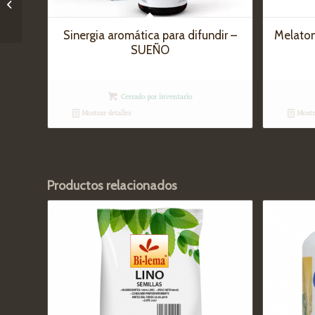
Miel de romero 470 g
Sinergia aromática para difundir –
Melaton
SUEÑO
Cerrado por inventario
Mostrar detalles
Mostra
Productos relacionados