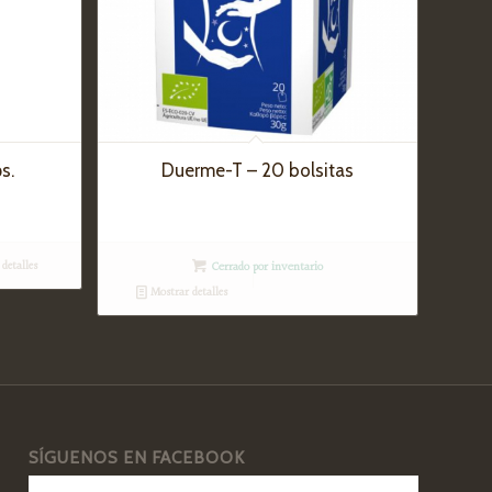
s.
Duerme-T – 20 bolsitas
detalles
Cerrado por inventario
Mostrar detalles
SÍGUENOS EN FACEBOOK