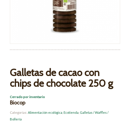
Galletas de cacao con
chips de chocolate 250 g
Cerrado por inventario
Biocop
Categorías:
Alimentación ecológica
,
Ecotienda
,
Galletas / Waffles /
Bollería