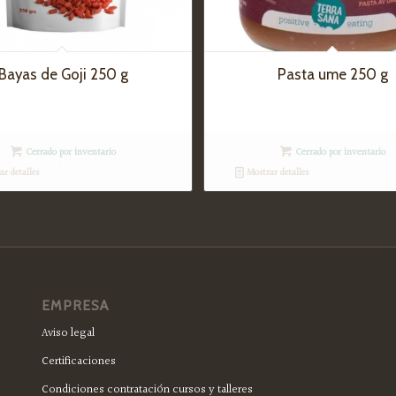
Bayas de Goji 250 g
Pasta ume 250 g
Cerrado por inventario
Cerrado por inventario
r detalles
Mostrar detalles
EMPRESA
Aviso legal
Certificaciones
Condiciones contratación cursos y talleres