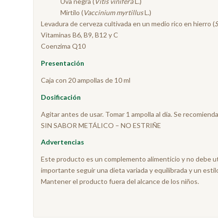
Uva negra (
Vitis vinifera
L.)
Mirtilo (
Vaccinium myrtillus
L.)
Levadura de cerveza cultivada en un medio rico en hierro (
S
Vitaminas B6, B9, B12 y C
Coenzima Q10
Presentación
Caja con 20 ampollas de 10 ml
Dosificación
Agitar antes de usar. Tomar 1 ampolla al día. Se recomiend
SIN SABOR METÁLICO – NO ESTRIÑE
Advertencias
Este producto es un complemento alimenticio y no debe uti
importante seguir una dieta variada y equilibrada y un estil
Mantener el producto fuera del alcance de los niños.