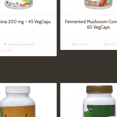
nina 200 mg – 45 VegCaps.
Fermented Mushroom Com
60 VegCaps
Read More
Mostrar 
Cerrado por inventario
r detalles