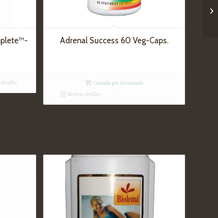
plete™-
Adrenal Success 60 Veg-Caps.
detalles
Cerrado por inventario
Mostrar detalles