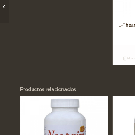
Yogi Tea Felicidad – 17
bolsitas
L-Thea
Mostra
Productos relacionados