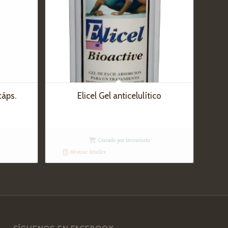
cáps.
Elicel Gel anticelulítico
Cerrado por inventario
Mostrar detalles