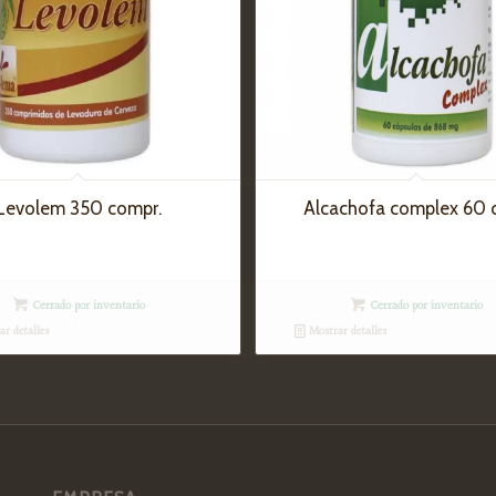
Levolem 350 compr.
Alcachofa complex 60 
Cerrado por inventario
Cerrado por inventario
r detalles
Mostrar detalles