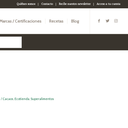
Quiénes somos
Contacto
Recibe nuestro newsletter
Acceso a tu cuenta
Marcas / Certificaciones
Recetas
Blog
 / Cacaos
,
Ecotienda
,
Superalimentos