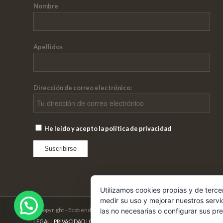
Nombre
Apellidos
Dirección de correo electrónico:
He leído y acepto la política de privacidad
Utilizamos cookies propias y de terce
medir su uso y mejorar nuestros servi
© Copyright - Ecotienda Cibeles
las no necesarias o configurar sus pr
LEGAL
|
PRIVACIDAD
|
COOKIES