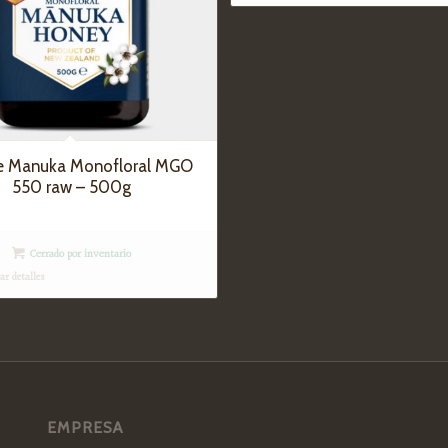
e Manuka Monofloral MGO
550 raw – 500g
Cerrado por inventario
r detalles
EMPRESA