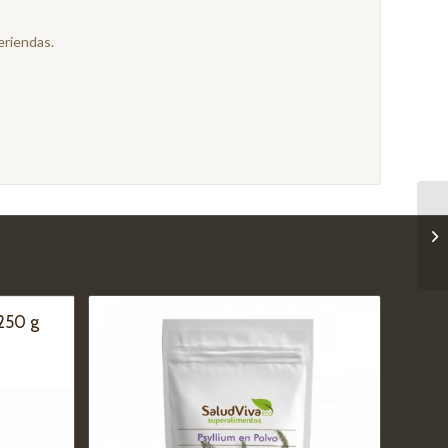
eriendas.
250 g