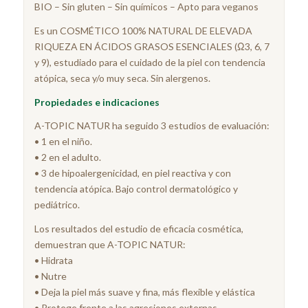
BIO – Sin gluten – Sin químicos – Apto para veganos
Es un COSMÉTICO 100% NATURAL DE ELEVADA
RIQUEZA EN ÁCIDOS GRASOS ESENCIALES (Ω3, 6, 7
y 9), estudiado para el cuidado de la piel con tendencia
atópica, seca y/o muy seca. Sin alergenos.
Propiedades e indicaciones
A-TOPIC NATUR ha seguido 3 estudios de evaluación:
• 1 en el niño.
• 2 en el adulto.
• 3 de hipoalergenicidad, en piel reactiva y con
tendencia atópica. Bajo control dermatológico y
pediátrico.
Los resultados del estudio de eficacia cosmética,
demuestran que A-TOPIC NATUR:
• Hidrata
• Nutre
• Deja la piel más suave y fina, más flexible y elástica
• Protege frente a las agresiones externas.