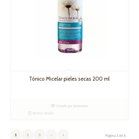
Tónico Micelar pieles secas 200 ml
Cerrado por inventario
Mostrar detalles
1
2
3
›
»
Página 1 de 6