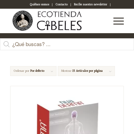
Quiénes somos
Contacto
Recibe nuestro newsletter
Acceso a tu cuenta
cuidados de la piel
Ordenar por
Por defecto
Mostrar
15 Artículos por página