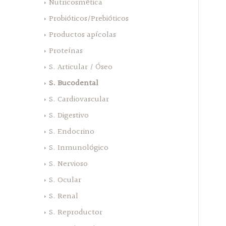
Nutricosmética
Probióticos/Prebióticos
Productos apícolas
Proteínas
S. Articular / Óseo
S. Bucodental
S. Cardiovascular
S. Digestivo
S. Endocrino
S. Inmunológico
S. Nervioso
S. Ocular
S. Renal
S. Reproductor