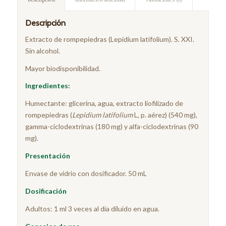
Descripción
Información adicional
Valoraciones (0)
Descripción
Extracto de rompepiedras (Lepidium latifolium). S. XXI.
Sin alcohol.
Mayor biodisponibilidad.
Ingredientes:
Humectante: glicerina, agua, extracto liofilizado de
rompepiedras (
Lepidium latifolium
L, p. aérez) (540 mg),
gamma-ciclodextrinas (180 mg) y alfa-ciclodextrinas (90
mg).
Pre
sentación
Envase de vidrio con dosificador. 50 mL
Dosificación
Adultos: 1 ml 3 veces al día diluido en agua.