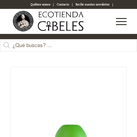
Quiénes somos
Contacto
Recibe nuestro newsletter
Acceso a tu cuenta
Tienda