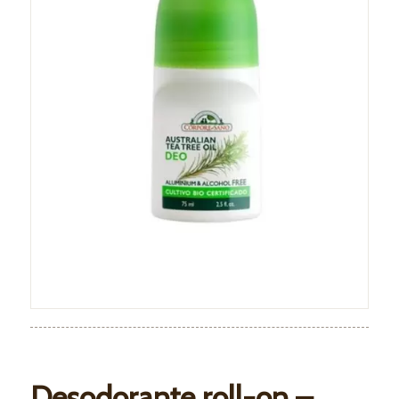
Desodorante roll-on –