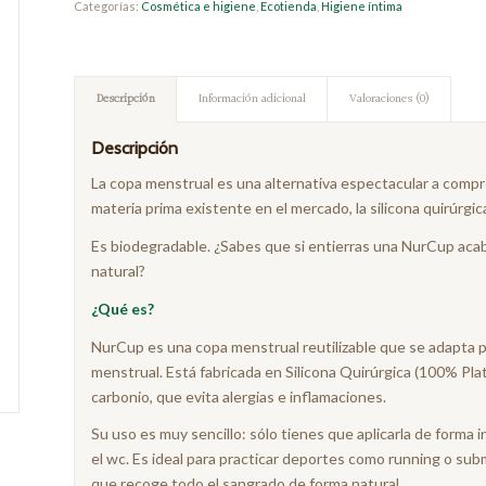
Categorías:
Cosmética e higiene
,
Ecotienda
,
Higiene íntima
Descripción
Información adicional
Valoraciones (0)
Descripción
La copa menstrual es una alternativa espectacular a comp
materia prima existente en el mercado, la silicona quirúrgic
Es biodegradable. ¿Sabes que si entierras una NurCup ac
natural?
¿Qué es?
NurCup es una copa menstrual reutilizable que se adapta p
menstrual. Está fabricada en Silicona Quirúrgica (100% Plat
carbonio, que evita alergias e inflamaciones.
Su uso es muy sencillo: sólo tienes que aplicarla de forma 
el wc. Es ideal para practicar deportes como running o su
que recoge todo el sangrado de forma natural.