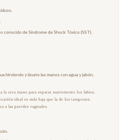
siduos.
.
so conocido de Síndrome de Shock Tóxico (SST).
ua hirviendo y lávate las manos con agua y jabón.
 la otra mano para separar suavemente los labios.
ocación ideal es más baja que la de los tampones.
ra a las paredes vaginales.
abón.