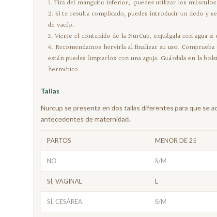
Tira del manguito inferior, puedes utilizar los músculos 
Si te resulta complicado, puedes introducir un dedo y se
de vacío.
Vierte el contenido de la NurCup, enjuágala con agua si 
Recomendamos hervirla al finalizar su uso. Comprueba qu
están puedes limpiarlos con una aguja. Guárdala en la bolsi
hermético.
Tallas
Nurcup se presenta en dos tallas diferentes para que se ad
antecedentes de maternidad.
PARTOS
MENOR DE 25
NO
S/M
SÍ, VAGINAL
L
SÍ, CESÁREA
S/M