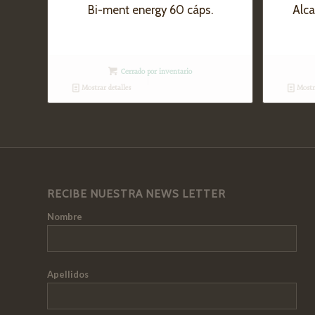
Bi-ment energy 60 cáps.
Alca
Cerrado por inventario
Mostrar detalles
Mostra
RECIBE NUESTRA NEWS LETTER
Nombre
Apellidos