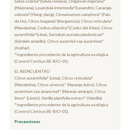
Salvia sclarea*(Salvia romana), Origanum majorana*
(Mejorana), Lavandula intermedia*(Lavandín), Cananga
odorata*(Ylang-ylang), Cinnamomum camphora* (Palo
de Ho), Citrus begamia*(Bergamota), Citrus reticulata*
(Mandarina), Cedrus atlantica*(Cedro del Atlas), Citrus
aurantifolia*(Lima), Santalum austalocaledonicum*
(Sándalo amarillo), Citrus aurantiul ssp aurantium*
(Azahar).
*Ingrediente procedente de la agricultura ecológica
(Control Certisys BE-BIO-01).
EL REENCUENTRO
Citrus aurantifolia* (Lima), Citrus reticulata*
(Mandarina), Citrus sinensis* (Naranja dulce), Citrus
aurantium ssp amara leaf* (Naranjo amargo), Citrus
limon* (Limón), Vanilla planifolia extract* (Vainilla).
*Ingrediente procedente de la agricultura ecológica
(Control Certisys BE-BIO-01).
Precauciones