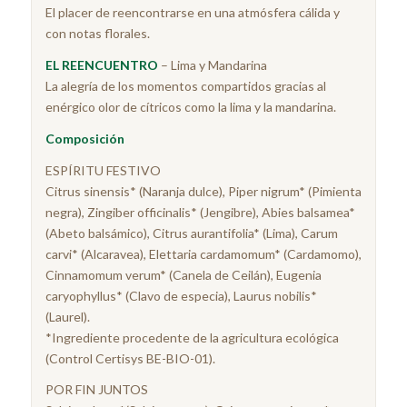
El placer de reencontrarse en una atmósfera cálida y
con notas florales.
EL REENCUENTRO
– Lima y Mandarina
La alegría de los momentos compartidos gracias al
enérgico olor de cítricos como la lima y la mandarina.
Composición
ESPÍRITU FESTIVO
Citrus sinensis* (Naranja dulce), Piper nigrum* (Pimienta
negra), Zingiber officinalis* (Jengibre), Abies balsamea*
(Abeto balsámico), Citrus aurantifolia* (Lima), Carum
carvi* (Alcaravea), Elettaria cardamomum* (Cardamomo),
Cinnamomum verum* (Canela de Ceilán), Eugenia
caryophyllus* (Clavo de especia), Laurus nobilis*
(Laurel).
*Ingrediente procedente de la agricultura ecológica
(Control Certisys BE-BIO-01).
POR FIN JUNTOS