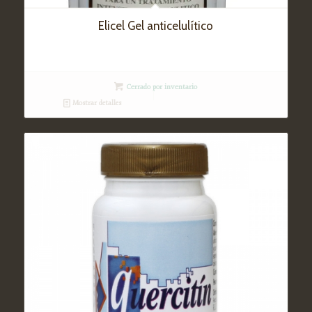
Elicel Gel anticelulítico
Cerrado por inventario
Mostrar detalles