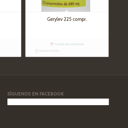
Gerylev 225 compr.
Cerrado por inventario
Mostrar detalles
SÍGUENOS EN FACEBOOK