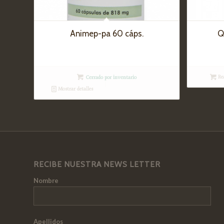
Animep-pa 60 cáps.
Q
Re
Cerrado por inventario
Mostrar detalles
RECIBE NUESTRA NEWS LETTER
Nombre
Apellidos