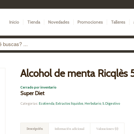
Inicio
Tienda
Novedades
Promociones
Talleres
Alcohol de menta Ricqlès 
Cerrado por inventario
Super Diet
Categorías:
Ecotienda
,
Extractos líquidos
,
Herbolario
,
S. Digestivo
Descripción
Información adicional
Valoraciones (0)