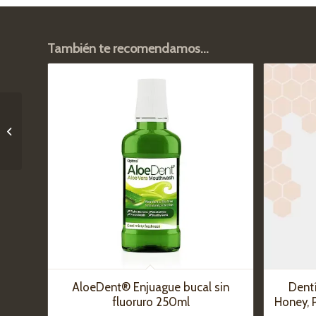
También te recomendamos…
Spray agua de mar
ultrafiltrada
AloeDent® Enjuague bucal sin
Dent
fluoruro 250ml
Honey, 