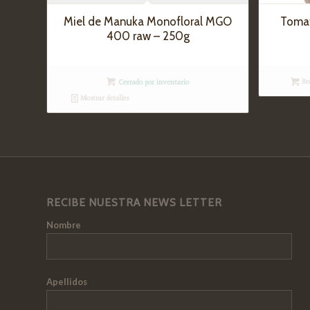
Miel de Manuka Monofloral MGO
Tomat
400 raw – 250g
Re
Cerrado por inventario
Mostrar detalles
RECIBE NUESTRA NEWS LETTER
Nombre
Apellidos