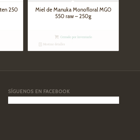
uten 250
Miel de Manuka Monofloral MGO
550 raw – 250g
Cerrado por inventario
Mostrar detalles
SÍGUENOS EN FACEBOOK