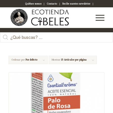
Quiénes somos
Contacto
Recibe nuestro newsletter
Acceso a tu cuenta
vivificante
Ordenar por
Por defecto
Mostrar
15 Artículos por página