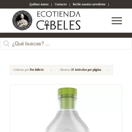
Quiénes somos
Contacto
Recibe nuestro newsletter
Acceso a tu cuenta
superficies
Ordenar por
Por defecto
Mostrar
15 Artículos por página