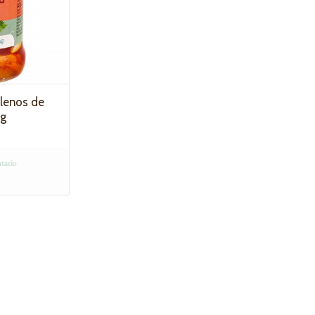
llenos de
 g
tario