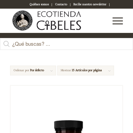
Quiénes somos
Contacto
Recibe nuestro newsletter
Acceso a tu cuenta
ojos
Ordenar por
Por defecto
Mostrar
15 Artículos por página