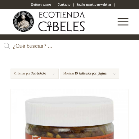
Quiénes somos
Contacto
Recibe nuestro newsletter
Acceso a tu cuenta
natto
Ordenar por
Por defecto
Mostrar
15 Artículos por página