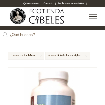
Quiénes somos
Contacto
Recibe nuestro newsletter
Acceso a tu cuenta
magnesio
Ordenar por
Por defecto
Mostrar
15 Artículos por página