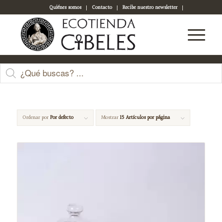
Quiénes somos
Contacto
Recibe nuestro newsletter
Acceso a tu cuenta
espalda
Ordenar por
Por defecto
Mostrar
15 Artículos por página