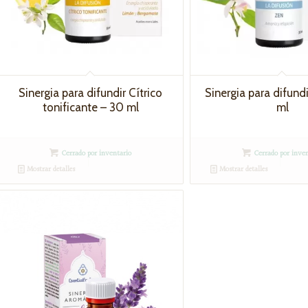
Sinergia para difundir Cítrico
Sinergia para difund
tonificante – 30 ml
ml
Cerrado por inventario
Cerrado por inven
Mostrar detalles
Mostrar detalles