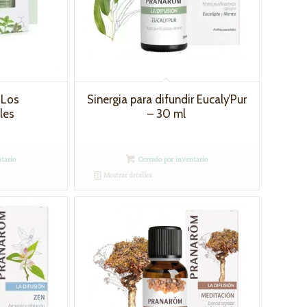
 Los
Sinergia para difundir Eucaly’Pur
les
– 30 ml
tario
Cerrado por inventario
Mostrar detalles