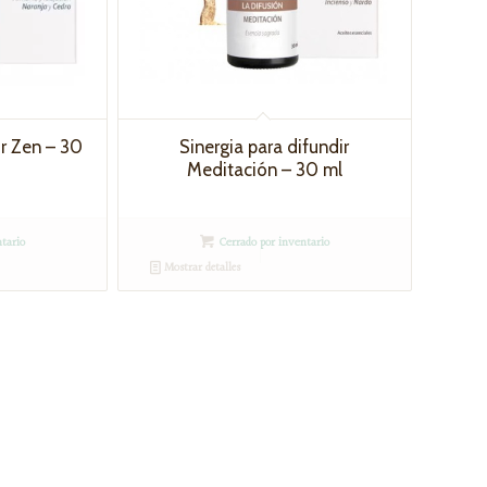
ir Zen – 30
Sinergia para difundir
Meditación – 30 ml
tario
Cerrado por inventario
Mostrar detalles