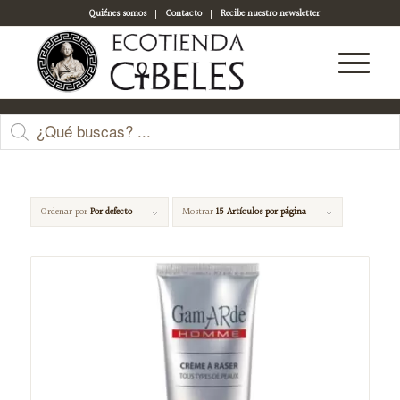
Quiénes somos
Contacto
Recibe nuestro newsletter
Acceso a tu cuenta
crema afeitar
Ordenar por
Por defecto
Mostrar
15 Artículos por página