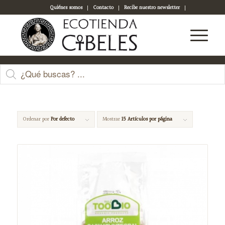
Quiénes somos
Contacto
Recibe nuestro newsletter
Acceso a tu cuenta
basmati
Ordenar por
Por defecto
Mostrar
15 Artículos por página