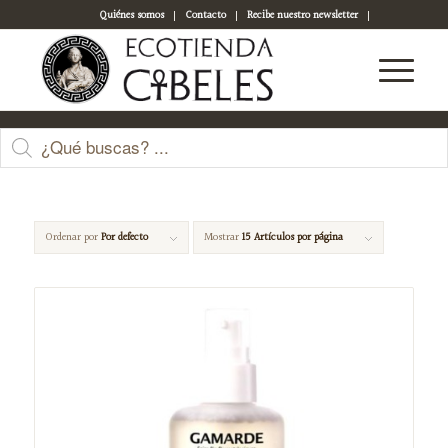
Quiénes somos
Contacto
Recibe nuestro newsletter
Acceso a tu cuenta
Agua Micelar
Ordenar por
Por defecto
Mostrar
15 Artículos por página